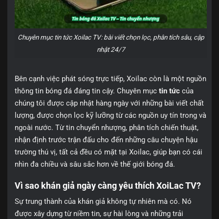
Chuyên mục tin tức Xoilac TV: bài viết chọn lọc, phân tích sâu, cập
nhật 24/7
Bên cạnh việc phát sóng trực tiếp, Xoilac còn là một nguồn
thông tin bóng đá đáng tin cậy. Chuyên mục
tin tức
của
chúng tôi được cập nhật hàng ngày với những bài viết chất
lượng, được chọn lọc kỹ lưỡng từ các nguồn uy tín trong và
ngoài nước. Từ tin chuyển nhượng, phân tích chiến thuật,
nhận định trước trận đấu cho đến những câu chuyện hậu
trường thú vị, tất cả đều có mặt tại Xoilac, giúp bạn có cái
nhìn đa chiều và sâu sắc hơn về thế giới bóng đá.
Vì sao khán giả ngày càng yêu thích XoiLac TV?
Sự trung thành của khán giả không tự nhiên mà có. Nó
được xây dựng từ niềm tin, sự hài lòng và những trải