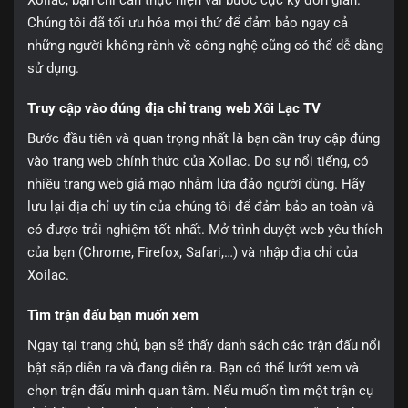
Chúng tôi đã tối ưu hóa mọi thứ để đảm bảo ngay cả
những người không rành về công nghệ cũng có thể dễ dàng
sử dụng.
Truy cập vào đúng địa chỉ trang web Xôi Lạc TV
Bước đầu tiên và quan trọng nhất là bạn cần truy cập đúng
vào trang web chính thức của Xoilac. Do sự nổi tiếng, có
nhiều trang web giả mạo nhằm lừa đảo người dùng. Hãy
lưu lại địa chỉ uy tín của chúng tôi để đảm bảo an toàn và
có được trải nghiệm tốt nhất. Mở trình duyệt web yêu thích
của bạn (Chrome, Firefox, Safari,…) và nhập địa chỉ của
Xoilac.
Tìm trận đấu bạn muốn xem
Ngay tại trang chủ, bạn sẽ thấy danh sách các trận đấu nổi
bật sắp diễn ra và đang diễn ra. Bạn có thể lướt xem và
chọn trận đấu mình quan tâm. Nếu muốn tìm một trận cụ