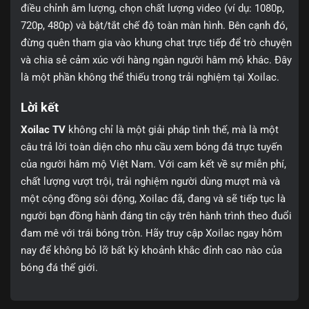
điều chỉnh âm lượng, chọn chất lượng video (ví dụ: 1080p,
720p, 480p) và bật/tắt chế độ toàn màn hình. Bên cạnh đó,
đừng quên tham gia vào khung chat trực tiếp để trò chuyện
và chia sẻ cảm xúc với hàng ngàn người hâm mộ khác. Đây
là một phần không thể thiếu trong trải nghiệm tại Xoilac.
Lời kết
Xoilac TV
không chỉ là một giải pháp tình thế, mà là một
câu trả lời toàn diện cho nhu cầu xem bóng đá trực tuyến
của người hâm mộ Việt Nam. Với cam kết về sự miễn phí,
chất lượng vượt trội, trải nghiệm người dùng mượt mà và
một cộng đồng sôi động, Xoilac đã, đang và sẽ tiếp tục là
người bạn đồng hành đáng tin cậy trên hành trình theo đuổi
đam mê với trái bóng tròn. Hãy truy cập Xoilac ngay hôm
nay để không bỏ lỡ bất kỳ khoảnh khắc đỉnh cao nào của
bóng đá thế giới.