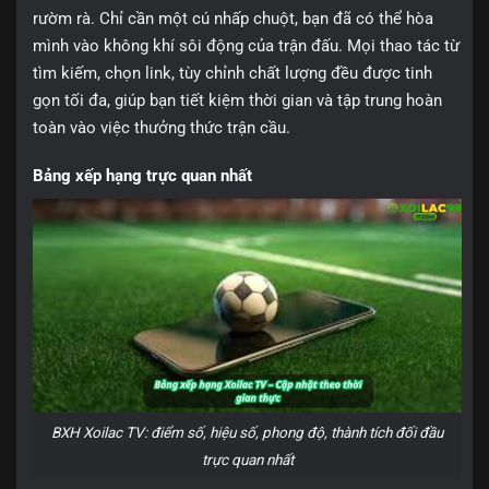
rườm rà. Chỉ cần một cú nhấp chuột, bạn đã có thể hòa
mình vào không khí sôi động của trận đấu. Mọi thao tác từ
tìm kiếm, chọn link, tùy chỉnh chất lượng đều được tinh
gọn tối đa, giúp bạn tiết kiệm thời gian và tập trung hoàn
toàn vào việc thưởng thức trận cầu.
Bảng xếp hạng trực quan nhất
BXH Xoilac TV: điểm số, hiệu số, phong độ, thành tích đối đầu
trực quan nhất