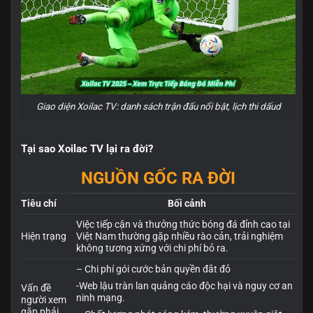
Giao diện Xoilac TV: danh sách trận đấu nổi bật, lịch thi dấud
Tại sao Xoilac TV lại ra đời?
NGUỒN GỐC RA ĐỜI
Tiêu chí
Bối cảnh
Việc tiếp cận và thưởng thức bóng đá đỉnh cao tại
Hiện trạng
Việt Nam thường gặp nhiều rào cản, trải nghiệm
không tương xứng với chi phí bỏ ra.
– Chi phí gói cước bản quyền đắt đỏ
-Web lậu tràn lan quảng cáo độc hại và nguy cơ an
Vấn đề
ninh mạng.
người xem
gặp phải