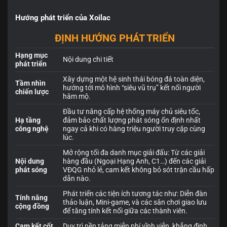
Hướng phát triển của Xoilac
ĐỊNH HƯỚNG PHÁT TRIỂN
Hạng mục
Nội dung chi tiết
phát triển
Xây dựng một hệ sinh thái bóng đá toàn diện,
Tầm nhìn
hướng tới mô hình “siêu vũ trụ” kết nối người
chiến lược
hâm mộ.
Đầu tư nâng cấp hệ thống máy chủ siêu tốc,
Hạ tầng
đảm bảo chất lượng phát sóng ổn định nhất
công nghệ
ngay cả khi có hàng triệu người truy cập cùng
lúc.
Mở rộng tối đa danh mục giải đấu: Từ các giải
Nội dung
hàng đầu (Ngoại Hạng Anh, C1…) đến các giải
phát sóng
VĐQG nhỏ lẻ, cam kết không bỏ sót trận cầu hấp
dẫn nào.
Phát triển các tiện ích tương tác như: Diễn đàn
Tính năng
thảo luận, Mini-game, và các sân chơi giao lưu
cộng đồng
để tăng tính kết nối giữa các thành viên.
Cam kết cốt
Duy trì nền tảng miễn phí vĩnh viễn, khẳng định