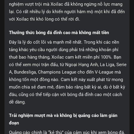
nghiệm vượt trội mà Xoilac đã không ngừng nỗ lực mang
lại. Có rất nhiều lý do khiến người hâm mộ một khi đã đến
với Xoilac thì khó lòng có thể rời đi.
Thưởng thức bóng đá đỉnh cao mà không mất tiền
Đây là lý do cốt lõi và mạnh mẽ nhất. Trong khi các nền
tảng khác yêu cầu người dùng phải trả những khoản phí
thuê bao hàng tháng, Xoilac cam kết miễn phí 100%. Bạn
có thể xem mọi trận đấu, từ Ngoại Hạng Anh, La Liga, Serie
A, Bundesliga, Champions League cho đến V-League mà
không tốn một đồng nào. Cam kết này xuất phát từ mong
muốn chia sẻ đam mê, đảm bảo rằng bất kỳ ai, dù ở bất kỳ
đâu, cũng có thể tiếp cận với bóng đá đỉnh cao một cách
dễ dàng.
Trải nghiệm mượt mà và không bị quảng cáo làm gián
đoạn
Quảng cáo chính là “kẻ thù” của cảm xúc khi xem bóng đá.