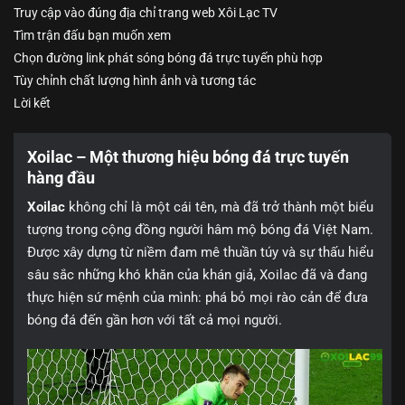
Truy cập vào đúng địa chỉ trang web Xôi Lạc TV
Tìm trận đấu bạn muốn xem
Chọn đường link phát sóng bóng đá trực tuyến phù hợp
Tùy chỉnh chất lượng hình ảnh và tương tác
Lời kết
Xoilac – Một thương hiệu bóng đá trực tuyến
hàng đầu
Xoilac
không chỉ là một cái tên, mà đã trở thành một biểu
tượng trong cộng đồng người hâm mộ bóng đá Việt Nam.
Được xây dựng từ niềm đam mê thuần túy và sự thấu hiểu
sâu sắc những khó khăn của khán giả, Xoilac đã và đang
thực hiện sứ mệnh của mình: phá bỏ mọi rào cản để đưa
bóng đá đến gần hơn với tất cả mọi người.